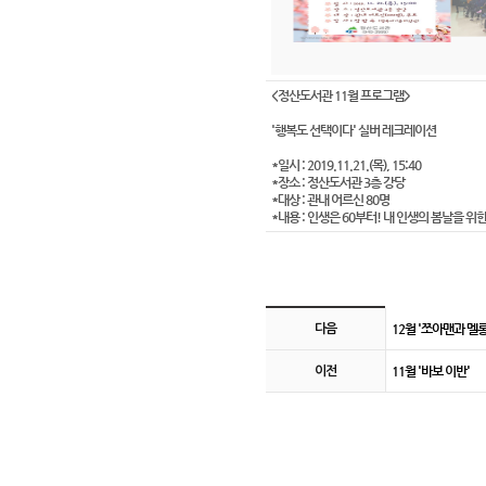
<정산도서관 11월 프로그램>
'행복도 선택이다' 실버 레크레이션
*일시 : 2019.11.21.(목), 15:40
*장소 : 정산도서관 3층 강당
*대상 : 관내 어르신 80명
*내용 : 인생은 60부터! 내 인생의 봄날을 위
게시판 이전 및 다음 링크
12월 '쪼아맨과 멜
다음
11월 '바보 이반'
이전