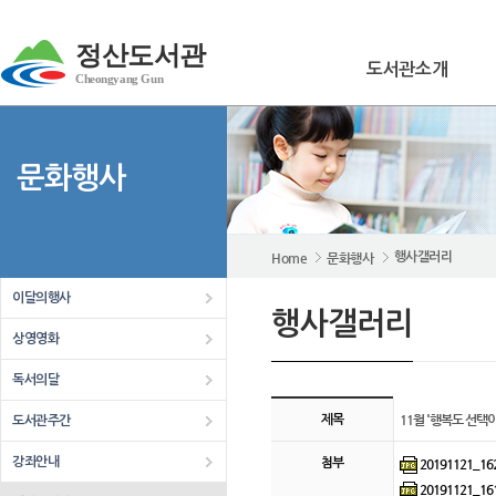
정산도서관
도서관소개
Cheongyang Gun
문화행사
Home
문화행사
행사갤러리
이달의행사
행사갤러리
상영영화
독서의달
11월 '행복도 선택이다' 게시판 상
11월 '행복도 선택
제목
도서관주간
강좌안내
20191121_162
첨부
20191121_161