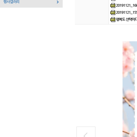
행사갤러리
20191121_160
20191121_155
행복도 선택이다(안