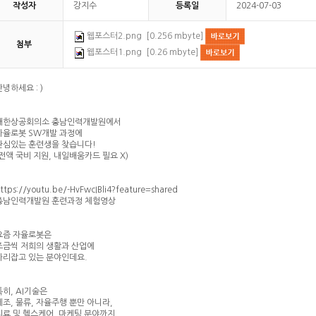
작성자
강지수
등록일
2024-07-03
웹포스터2.png [0.256 mbyte]
첨부
웹포스터1.png [0.26 mbyte]
안녕하세요 : )
대한상공회의소 충남인력개발원에서
자율로봇 SW개발 과정에
관심있는 훈련생을 찾습니다!
(전액 국비 지원, 내일배움카드 필요 X)
ttps://youtu.be/-HvFwcIBli4?feature=shared
충남인력개발원 훈련과정 체험영상
요즘 자율로봇은
조금씩 저희의 생활과 산업에
자리잡고 있는 분야인데요.
특히, AI기술은
제조, 물류, 자율주행 뿐만 아니라,
의료 및 헬스케어, 마케팅 분야까지