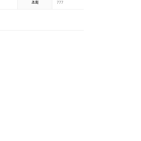
조회
777