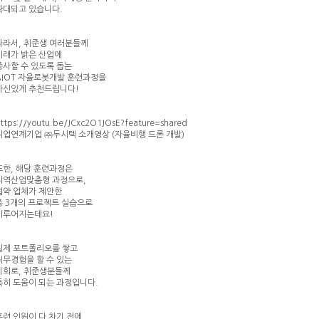
확대되고 있습니다.
따라서, 취준생 여러분들께
미래가 밝은 산업에
종사할 수 있도록 돕는
AIOT 자율로봇개발 훈련과정을
자신있게 추천드립니다!
ttps://youtu.be/JCxc2O1JOsE?feature=shared
취업연계기업 ㈜두시텍 소개영상 (자율비행 드론 개발)
또한, 해당 훈련과정은
지역산업맞춤형 과정으로,
협약 업체가 제안한
총 3개의 프로젝트 실습으로
이루어지는데요!
실제 포트폴리오를 쌓고
직무경험을 할 수 있는
기회로, 취준생분들께
특히 도움이 되는 과정입니다.
훈련 인원이 다 차기 전에,