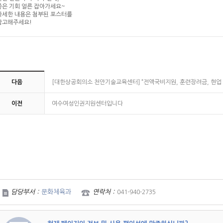
좋은 기회 얼른 잡아가세요~
자세한 내용은 첨부된 포스터를
참고해주세요!
다음
[대한상공회의소 천안기술교육센터] “전액국비지원, 훈련장려금, 현업 실무
이전
여수여성인권지원센터입니다
담당부서 :
문화체육과
연락처 :
041-940-2735