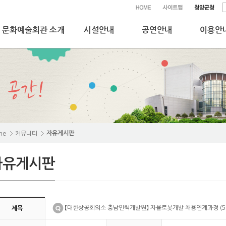
문화예술회관 소개
시설안내
공연안내
이용안
자유게시판
me
커뮤니티
자유게시판
【대한상공회의소 충남인력개발원】 자율로봇개발 채용연계과정 (5개월
제목