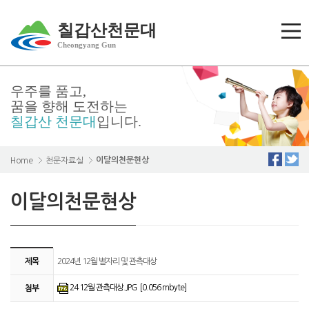
칠갑산천문대
Cheongyang Gun
우주를 품고,
꿈을 향해 도전하는
칠갑산 천문대
입니다.
이달의천문현상
Home
천문자료실
이달의천문현상
제목
2024년 12월 별자리 및 관측대상
24 12월 관측대상.JPG [0.056 mbyte]
첨부