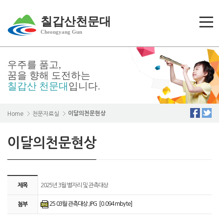
칠갑산천문대
Cheongyang Gun
우주를 품고,
꿈을 향해 도전하는
칠갑산 천문대
입니다.
이달의천문현상
Home
천문자료실
이달의천문현상
제목
2025년 3월 별자리 및 관측대상
25 03월 관측대상.JPG [0.094 mbyte]
첨부