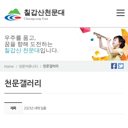
칠갑산천문대
Cheongyang Gun
우주를 품고,
꿈을 향해 도전하는
칠갑산 천문대
입니다.
천문갤러리
Home
천문커뮤니티
천문갤러리
제목
2023년 새해 일출