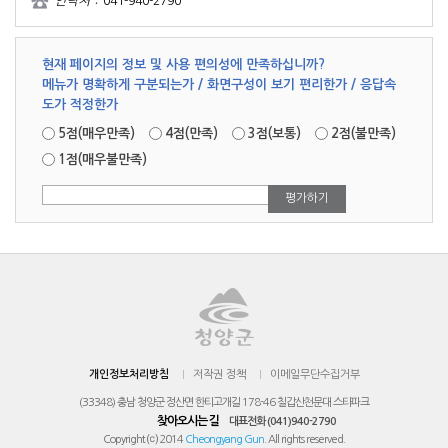
연락처 :
041-940-2790
현재 페이지의 정보 및 사용 편의성에 만족하십니까?
메뉴가 명확하게 구분되는가 / 화면구성이 보기 편리한가 / 응답속
도가 적정한가
5점(매우만족)
4점(만족)
3점(보통)
2점(불만족)
1점(매우불만족)
개인정보처리방침
저작권 정책
이메일무단수집거부
(33348) 충남 청양군 정산면 한티고개길 178-46 칠갑산천문대 스타파크
찾아오시는 길
대표전화 (041)940-2790
Copyright ⒞ 2014
Cheongyang Gun
. All rights reserved.