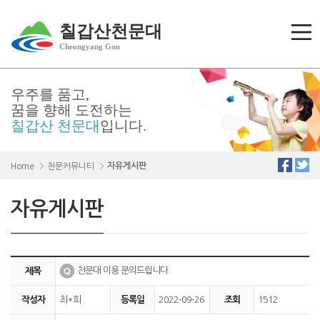
칠갑산천문대
Cheongyang Gun
우주를 품고,
꿈을 향해 도전하는
칠갑산 천문대
입니다.
자유게시판
Home
천문커뮤니티
자유게시판
천문대 이용 문의드립니다.
제목
작성자
최*희
등록일
2022-09-26
조회
1512