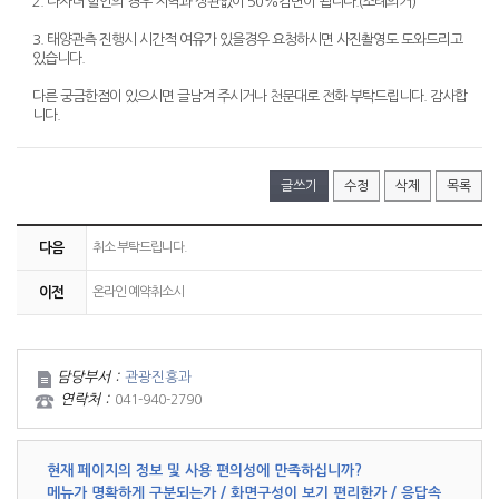
2. 다자녀 할인의 경우 지역과 상관없이 50%감면이 됩니다.(조례의거)
3. 태양관측 진행시 시간적 여유가 있을경우 요청하시면 사진촬영도 도와드리고
있습니다.
다른 궁금한점이 있으시면 글남겨 주시거나 천문대로 전화 부탁드립니다. 감사합
니다.
글쓰기
수정
삭제
목록
다음
취소 부탁드립니다.
이전
온라인 예약취소시
담당부서 :
관광진흥과
연락처 :
041-940-2790
현재 페이지의 정보 및 사용 편의성에 만족하십니까?
메뉴가 명확하게 구분되는가 / 화면구성이 보기 편리한가 / 응답속