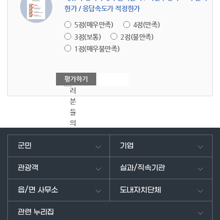
한가 / 응답속도가 적정한가
5점(매우만족)
4점(만족)
3점(보통)
2점(불만족)
1점(매우불만족)
여
러
분
들
의
의
견
군민
기업
을
남
관광객
실과/직속기관
겨
주
읍/면 사무소
도내자치단체
세
요.
관련 누리집