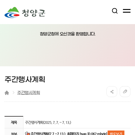
검
전
색
체
어
열
메
림
청양군청에 오신것을 환영합니다.
뉴
버
튼
주간행사계획
주간행사계획
『 주간행사계획(2025. 7. 7. ~ 7. 13.) 』글의 상세내용을 확인하는 표로 제
제목
주간행사계획(2025. 7. 7. ~ 7. 13.)
주간행사계획(7.7.~7.13.)_홈페이지.hwp [0.062 mbyte]
첨부