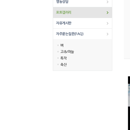
영농상담
포토갤러리
자유게시판
자주묻는질문(FAQ)
벼
고추/마늘
특작
축산