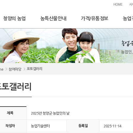
청양의 농업
농특산물안내
가격/유통정보
농업
me
참여마당
포토갤러리
포토갤러리
25년 청양군 농업인의 날 게시판 상세보기
2025년 청양군 농업인의 날
제목
농업기술센터
2025-11-14
작성자
등록일