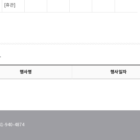
[휴관]
사
행사명
행사일자
1-940-4874