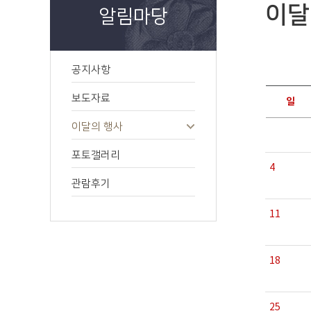
이달
알림마당
공지사항
보도자료
일
이달의 행사
포토갤러리
4
관람후기
11
18
25