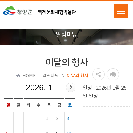
알림마당
이달의 행사
HOME
알림마당
이달의 행사
2026. 1
일정 : 2026년 1월 25
일 일정
일
월
화
수
목
금
토
1
2
3