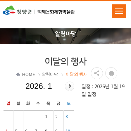
알림마당
이달의 행사
HOME
알림마당
이달의 행사
2026. 1
일정 : 2026년 1월 19
일 일정
일
월
화
수
목
금
토
1
2
3