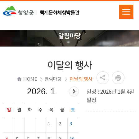
알림마당
이달의 행사
HOME
알림마당
이달의 행사
2026. 1
일정 : 2026년 1월 4일
일정
일
월
화
수
목
금
토
1
2
3