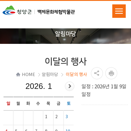
알림마당
이달의 행사
HOME
알림마당
이달의 행사
2026. 1
일정 : 2026년 1월 9일
일정
일
월
화
수
목
금
토
1
2
3