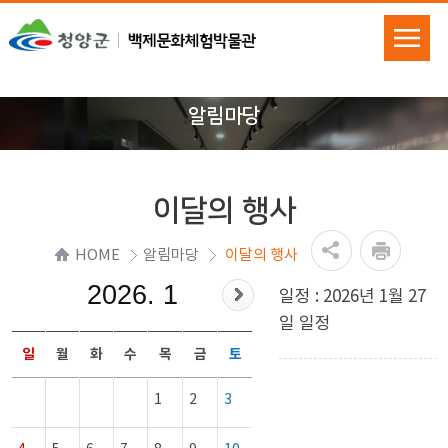
알림마당
이달의 행사
HOME
알림마당
이달의 행사
2026. 1
일정 : 2026년 1월 27
일 일정
일
월
화
수
목
금
토
1
2
3