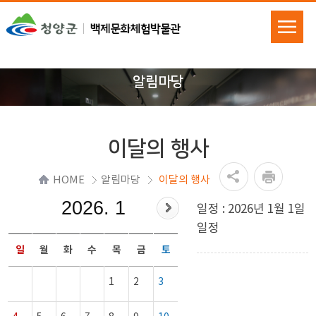
알림마당
이달의 행사
HOME
알림마당
이달의 행사
2026. 1
일정 : 2026년 1월 1일
일정
일
월
화
수
목
금
토
1
2
3