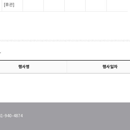
[휴관]
사
행사명
행사일자
1-940-4874