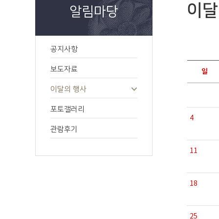
이달
알림마당
공지사항
보도자료
일
이달의 행사
포토갤러리
4
관람후기
11
18
25