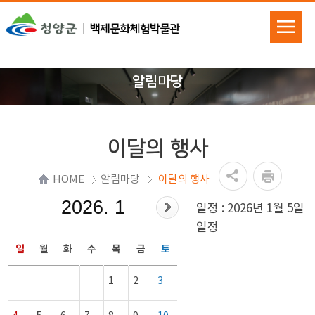
알림마당
이달의 행사
HOME
알림마당
이달의 행사
2026. 1
일정 : 2026년 1월 5일
일정
일
월
화
수
목
금
토
1
2
3