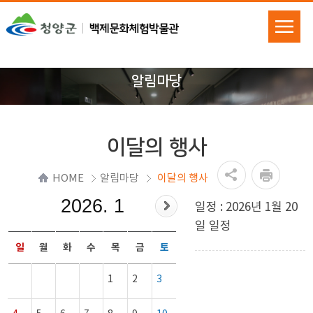
알림마당
이달의 행사
HOME
알림마당
이달의 행사
2026. 1
일정 : 2026년 1월 20
일 일정
일
월
화
수
목
금
토
1
2
3