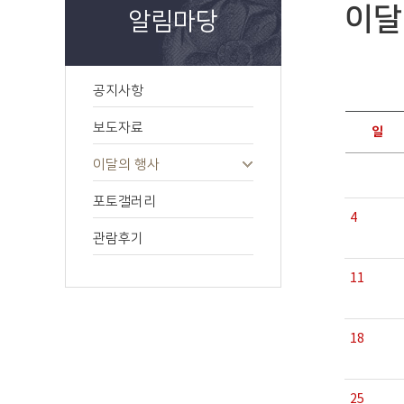
이달
알림마당
공지사항
보도자료
일
이달의 행사
포토갤러리
4
관람후기
11
18
25