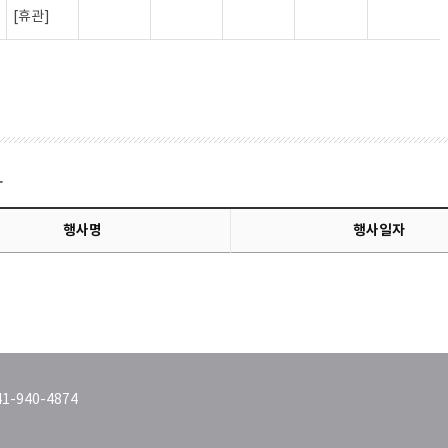
[휴관]
사
행사명
행사일자
1-940-4874