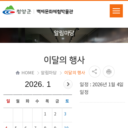
알림마당
이달의 행사
HOME
알림마당
이달의 행사
2026. 1
일정 : 2026년 1월 4일
일정
일
월
화
수
목
금
토
1
2
3