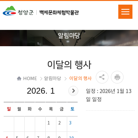
알림마당
이달의 행사
HOME
알림마당
이달의 행사
2026. 1
일정 : 2026년 1월 13
일 일정
일
월
화
수
목
금
토
1
2
3