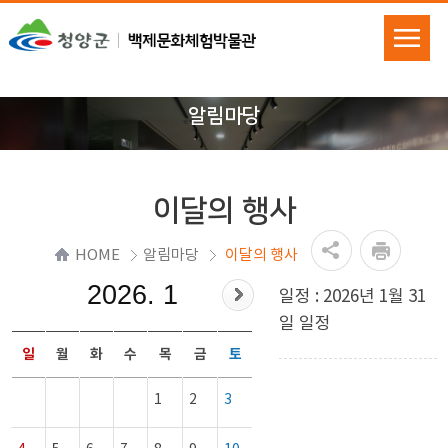
알림마당
이달의 행사
HOME
알림마당
이달의 행사
2026. 1
일정 : 2026년 1월 31
일 일정
일
월
화
수
목
금
토
1
2
3