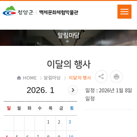
알림마당
이달의 행사
HOME
알림마당
이달의 행사
2026. 1
일정 : 2026년 1월 8일
일정
일
월
화
수
목
금
토
1
2
3