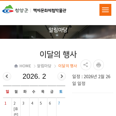
알림마당
이달의 행사
HOME
알림마당
이달의 행사
2026. 2
일정 : 2026년 2월 26
일 일정
일
월
화
수
목
금
토
1
2
3
4
5
6
7
[휴
관]