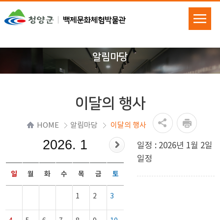
알림마당
이달의 행사
HOME
알림마당
이달의 행사
2026. 1
일정 : 2026년 1월 2일
일정
일
월
화
수
목
금
토
1
2
3