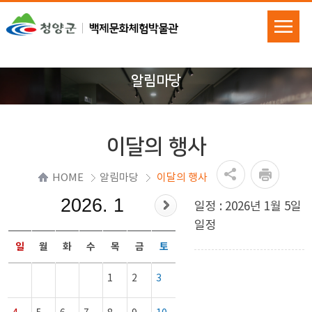
알림마당
이달의 행사
HOME
알림마당
이달의 행사
2026. 1
일정 : 2026년 1월 5일
일정
일
월
화
수
목
금
토
1
2
3