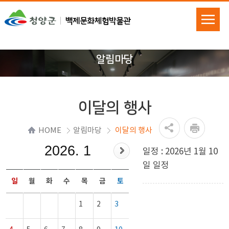
알림마당
이달의 행사
HOME
알림마당
이달의 행사
2026. 1
일정 : 2026년 1월 10
일 일정
일
월
화
수
목
금
토
1
2
3