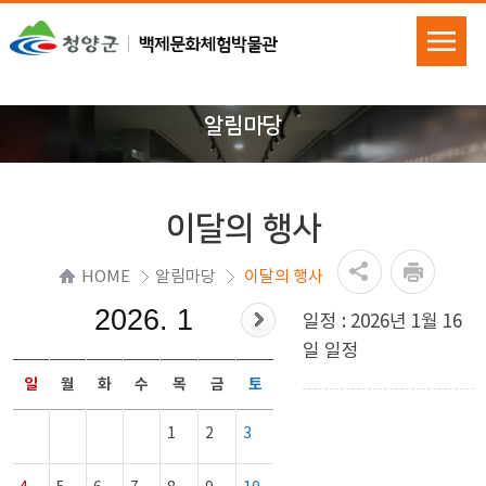
알림마당
이달의 행사
HOME
알림마당
이달의 행사
2026. 1
일정 : 2026년 1월 16
일 일정
일
월
화
수
목
금
토
1
2
3