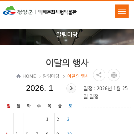
알림마당
이달의 행사
HOME
알림마당
이달의 행사
2026. 1
일정 : 2026년 1월 25
일 일정
일
월
화
수
목
금
토
1
2
3