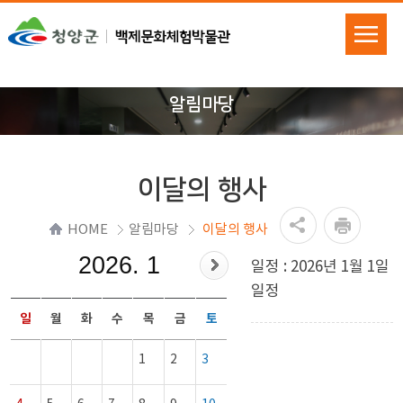
알림마당
이달의 행사
HOME
알림마당
이달의 행사
2026. 1
일정 : 2026년 1월 1일
일정
일
월
화
수
목
금
토
1
2
3