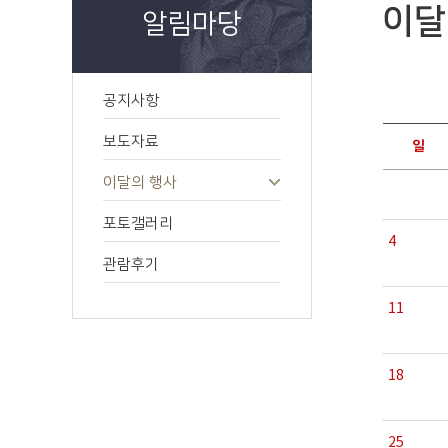
이달
알림마당
공지사항
보도자료
일
이달의 행사
포토갤러리
4
관람후기
11
18
25