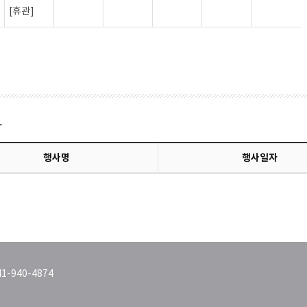
[휴관]
사
행사명
행사일자
1-940-4874