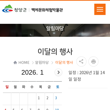
알림마당
이달의 행사
HOME
알림마당
이달의 행사
2026. 1
일정 : 2026년 1월 14
일 일정
일
월
화
수
목
금
토
1
2
3