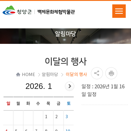
알림마당
이달의 행사
HOME
알림마당
이달의 행사
2026. 1
일정 : 2026년 1월 16
일 일정
일
월
화
수
목
금
토
1
2
3