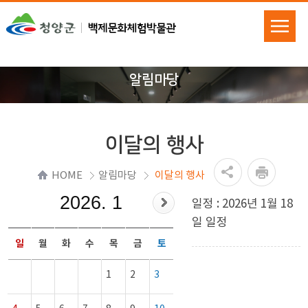
알림마당
이달의 행사
HOME
알림마당
이달의 행사
2026. 1
일정 : 2026년 1월 18
일 일정
일
월
화
수
목
금
토
1
2
3