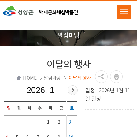
알림마당
이달의 행사
HOME
알림마당
이달의 행사
2026. 1
일정 : 2026년 1월 11
일 일정
일
월
화
수
목
금
토
1
2
3