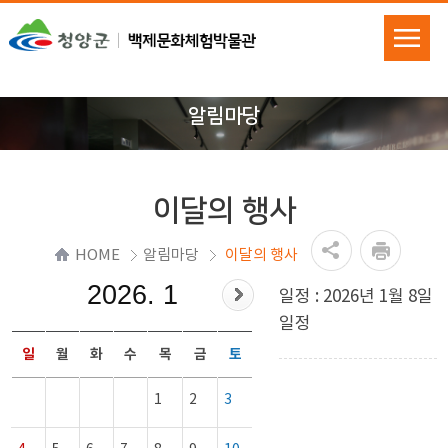
알림마당
이달의 행사
HOME
알림마당
이달의 행사
2026. 1
일정 : 2026년 1월 8일
일정
일
월
화
수
목
금
토
1
2
3