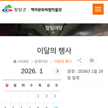
알림마당
이달의 행사
HOME
알림마당
이달의 행사
2026. 1
일정 : 2026년 1월 29
일 일정
일
월
화
수
목
금
토
1
2
3