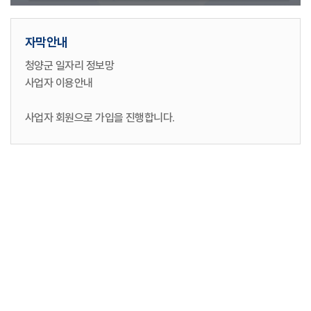
자막안내
청양군 일자리 정보망
사업자 이용안내
사업자 회원으로 가입을 진행합니다.
가입한 사입자 회원 계정으로 로그인합니다.
네이버 계정을 연동하여 로그인합니다.
카카오 계정을 연동하여 로그인합니다.
직종, 채용대상, 고용근로형태, 경력, 학력, 키워드의
검색조건으로 상세검색도 가능합니다.
검색조건에 일치하는 인재 목록이 뜨고, 이력서 제목을
클릭하면 상세정보 화면으로 이동합니다.
더 자세한 정보를 원하는 인재의 이력서는 열람 요청을 할 수
있습니다.
오늘 등록된 인재정보를 확인할 수 있습니다.