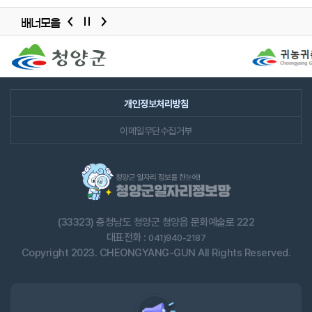
청년, 중/장년, 경력단절여성 등 대상별로 인재 정보를
배너모음
제공합니다.
배너모음
고용/근로형태별로 인재 정보를 제공합니다.
슬라이드
사업자정보관리, 채용공고관리, 관심인재 설정,
이력서열람요청 현황, 모집중 채용공고, 채용포인트, 전체
개인정보처리방침
입사지원수, 미답변 1:1문의 등 전체적인 현황 정보를 확인할
이메일무단수집거부
수 있습니다.
관심 채용대상, 관심고용/근로형태를 설정하면 SMS나
이메일로 안내 받을 수 있습니다.
채용공고관리 화면에서 채용공고를 직접 등록하고 수정할
(33323) 충청남도 청양군 청양읍 문화예술로 222
수 있습니다.
대표전화 :
041)940-2187
※ 채용공고 등록은 관리자의 승인 이후 가능합니다.
Copyright 2023. CHEONGYANG-GUN All Rights Reserved.
공고명, 직종, 채용분야, 모집요강, 근무조건, 전형방법,
우대사항, 복리후생, 채용 담당자 정보, 근무지 정보를
입력합니다.
지원자 현황(이력서 확인, 합격여부)을 확인할 수 있습니다.