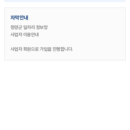
자막안내
청양군 일자리 정보망
사업자 이용안내
사업자 회원으로 가입을 진행합니다.
가입한 사입자 회원 계정으로 로그인합니다.
네이버 계정을 연동하여 로그인합니다.
카카오 계정을 연동하여 로그인합니다.
직종, 채용대상, 고용근로형태, 경력, 학력, 키워드의
검색조건으로 상세검색도 가능합니다.
검색조건에 일치하는 인재 목록이 뜨고, 이력서 제목을
클릭하면 상세정보 화면으로 이동합니다.
더 자세한 정보를 원하는 인재의 이력서는 열람 요청을 할 수
있습니다.
오늘 등록된 인재정보를 확인할 수 있습니다.