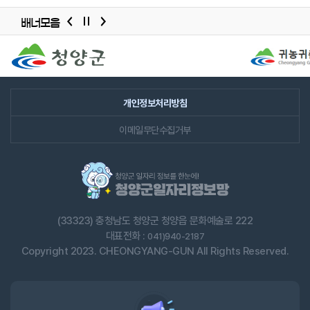
청년, 중/장년, 경력단절여성 등 대상별로 인재 정보를
배너모음
제공합니다.
배너모음
고용/근로형태별로 인재 정보를 제공합니다.
슬라이드
사업자정보관리, 채용공고관리, 관심인재 설정,
이력서열람요청 현황, 모집중 채용공고, 채용포인트, 전체
개인정보처리방침
입사지원수, 미답변 1:1문의 등 전체적인 현황 정보를 확인할
이메일무단수집거부
수 있습니다.
관심 채용대상, 관심고용/근로형태를 설정하면 SMS나
이메일로 안내 받을 수 있습니다.
채용공고관리 화면에서 채용공고를 직접 등록하고 수정할
(33323) 충청남도 청양군 청양읍 문화예술로 222
수 있습니다.
대표전화 :
041)940-2187
※ 채용공고 등록은 관리자의 승인 이후 가능합니다.
Copyright 2023. CHEONGYANG-GUN All Rights Reserved.
공고명, 직종, 채용분야, 모집요강, 근무조건, 전형방법,
우대사항, 복리후생, 채용 담당자 정보, 근무지 정보를
입력합니다.
지원자 현황(이력서 확인, 합격여부)을 확인할 수 있습니다.