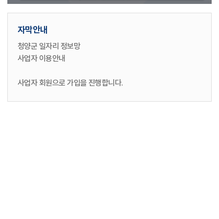
자막안내
청양군 일자리 정보망
사업자 이용안내
사업자 회원으로 가입을 진행합니다.
가입한 사입자 회원 계정으로 로그인합니다.
네이버 계정을 연동하여 로그인합니다.
카카오 계정을 연동하여 로그인합니다.
직종, 채용대상, 고용근로형태, 경력, 학력, 키워드의
검색조건으로 상세검색도 가능합니다.
검색조건에 일치하는 인재 목록이 뜨고, 이력서 제목을
클릭하면 상세정보 화면으로 이동합니다.
더 자세한 정보를 원하는 인재의 이력서는 열람 요청을 할 수
있습니다.
오늘 등록된 인재정보를 확인할 수 있습니다.