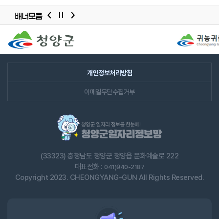
청년, 중/장년, 경력단절여성 등 대상별로 인재 정보를
배너모음
제공합니다.
배너모음
고용/근로형태별로 인재 정보를 제공합니다.
슬라이드
사업자정보관리, 채용공고관리, 관심인재 설정,
이력서열람요청 현황, 모집중 채용공고, 채용포인트, 전체
개인정보처리방침
입사지원수, 미답변 1:1문의 등 전체적인 현황 정보를 확인할
이메일무단수집거부
수 있습니다.
관심 채용대상, 관심고용/근로형태를 설정하면 SMS나
이메일로 안내 받을 수 있습니다.
채용공고관리 화면에서 채용공고를 직접 등록하고 수정할
(33323) 충청남도 청양군 청양읍 문화예술로 222
수 있습니다.
대표전화 :
041)940-2187
※ 채용공고 등록은 관리자의 승인 이후 가능합니다.
Copyright 2023. CHEONGYANG-GUN All Rights Reserved.
공고명, 직종, 채용분야, 모집요강, 근무조건, 전형방법,
우대사항, 복리후생, 채용 담당자 정보, 근무지 정보를
입력합니다.
지원자 현황(이력서 확인, 합격여부)을 확인할 수 있습니다.