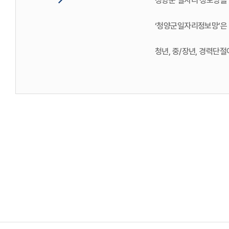
청양군 일자리 정보망을
‘청양군일자리정보망’은 
청년, 중/장년, 경력단
일자리 구하기도, 일손 
배너모음