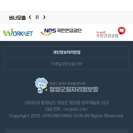
배너모음
배너모음
슬라이드
개인정보처리방침
이메일무단수집거부
(33323) 충청남도 청양군 청양읍 문화예술로 222
대표전화 :
041)940-2187
Copyright 2023. CHEONGYANG-GUN All Rights Reserved.