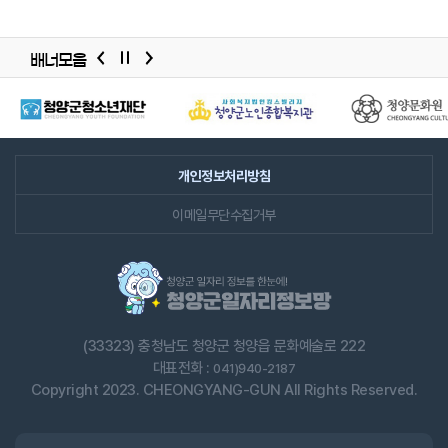
배너모음
배너모음
슬라이드
개인정보처리방침
이메일무단수집거부
(33323) 충청남도 청양군 청양읍 문화예술로 222
대표전화 :
041)940-2187
Copyright 2023. CHEONGYANG-GUN All Rights Reserved.