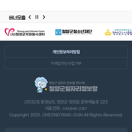
배너모음
배너모음
슬라이드
개인정보처리방침
이메일무단수집거부
(33323) 충청남도 청양군 청양읍 문화예술로 222
대표전화 :
041)940-2187
Copyright 2023. CHEONGYANG-GUN All Rights Reserved.