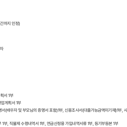
시간까지 인정)
지자
획서 1부
창업계획서 1부
증명서(배우자 및 부모님의 증명서 포함)1부, 신용조사서(대출가능금액미기재)1부,
 1부, 직불제 수령내역서 1부, 연금산정용 가입내역서류 1부, 등기부등본 1부