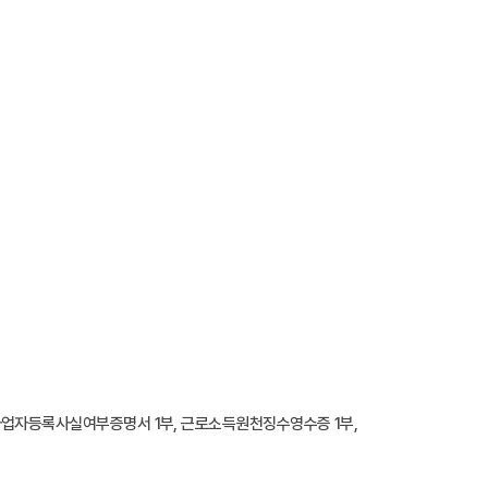
 사업자등록사실여부증명서 1부, 근로소득원천징수영수증 1부,