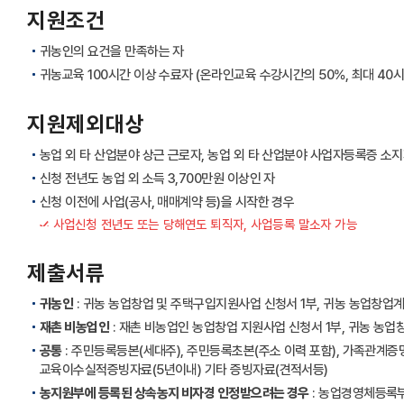
지원조건
귀농인의 요건을 만족하는 자
귀농교육 100시간 이상 수료자 (온라인교육 수강시간의 50%, 최대 40
지원제외대상
농업 외 타 산업분야 상근 근로자, 농업 외 타 산업분야 사업자등록증 소
신청 전년도 농업 외 소득 3,700만원 이상인 자
신청 이전에 사업(공사, 매매계약 등)을 시작한 경우
사업신청 전년도 또는 당해연도 퇴직자, 사업등록 말소자 가능
제출서류
귀농인
: 귀농 농업창업 및 주택구입지원사업 신청서 1부, 귀농 농업창업계
재촌 비농업인
: 재촌 비농업인 농업창업 지원사업 신청서 1부, 귀농 농업
공통
: 주민등록등본(세대주), 주민등록초본(주소 이력 포함), 가족관계
교육이수실적증빙자료(5년이내) 기타 증빙자료(견적서등)
농지원부에 등록된 상속농지 비자경 인정받으려는 경우
: 농업경영체등록부