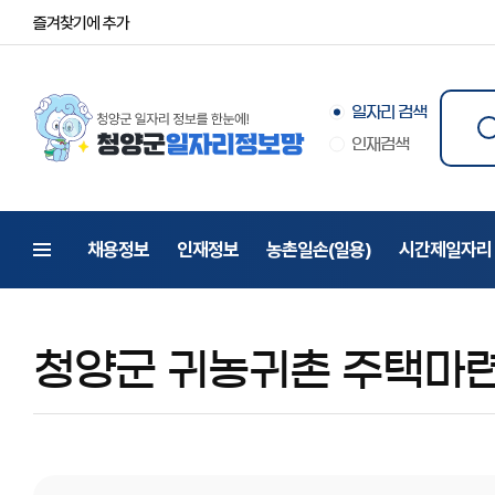
즐겨찾기에 추가
일자리 검색
검
인재검색
입
채용정보
인재정보
농촌일손(일용)
시간제일자리
전체메뉴
청양군 귀농귀촌 주택마