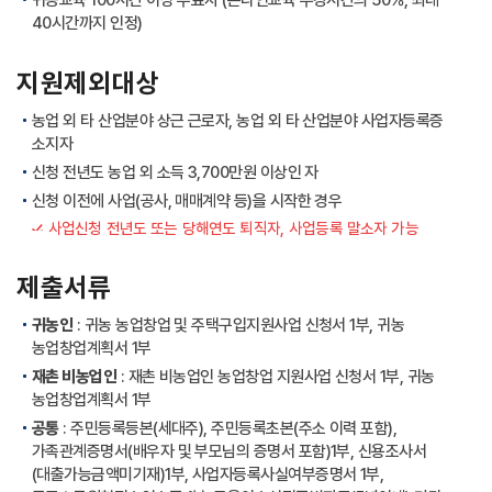
귀농교육 100시간 이상 수료자 (온라인교육 수강시간의 50%, 최대
40시간까지 인정)
지원제외대상
농업 외 타 산업분야 상근 근로자, 농업 외 타 산업분야 사업자등록증
소지자
신청 전년도 농업 외 소득 3,700만원 이상인 자
신청 이전에 사업(공사, 매매계약 등)을 시작한 경우
사업신청 전년도 또는 당해연도 퇴직자, 사업등록 말소자 가능
제출서류
귀농인
: 귀농 농업창업 및 주택구입지원사업 신청서 1부, 귀농
농업창업계획서 1부
재촌 비농업인
: 재촌 비농업인 농업창업 지원사업 신청서 1부, 귀농
농업창업계획서 1부
공통
: 주민등록등본(세대주), 주민등록초본(주소 이력 포함),
가족관계증명서(배우자 및 부모님의 증명서 포함)1부, 신용조사서
(대출가능금액미기재)1부, 사업자등록사실여부증명서 1부,