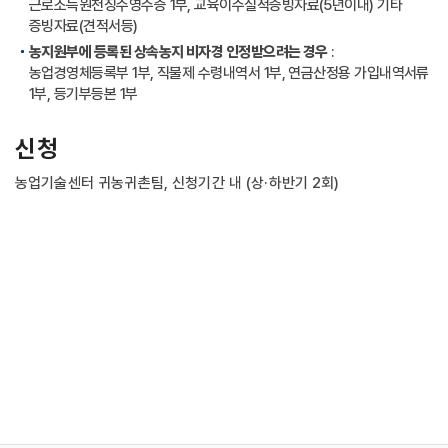
근로소득원천징수영수증 1부, 교육이수실적증빙자료(5년이내) 기타
증빙자료(견적서등)
농지원부에 등록된 상속농지 비자경 인정받으려는 경우
:
농업경영체등록부 1부, 직불제 수령내역서 1부, 연금산정용 가입내역서류
1부, 등기부등본 1부
신청
농업기술센터 귀농귀촌팀, 신청기간 내 (상·하반기 2회)