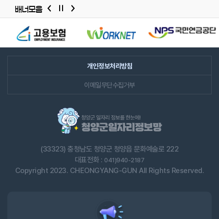
배너모음
배너모음
슬라이드
개인정보처리방침
이메일무단수집거부
(33323) 충청남도 청양군 청양읍 문화예술로 222
대표전화 :
041)940-2187
Copyright 2023. CHEONGYANG-GUN All Rights Reserved.