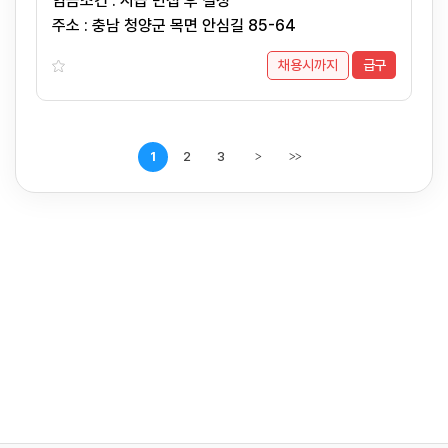
임금조건 : 시급 면접 후 결정
주소 : 충남 청양군 목면 안심길 85-64
채용시까지
급구
1
2
3
>
>>
다음페이지