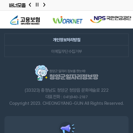
배너모음
배너모음
슬라이드
개인정보처리방침
이메일무단수집거부
(33323) 충청남도 청양군 청양읍 문화예술로 222
대표전화 :
041)940-2187
Copyright 2023. CHEONGYANG-GUN All Rights Reserved.