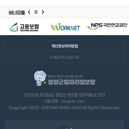
배너모음
배너모음
슬라이드
개인정보처리방침
이메일무단수집거부
(33323) 충청남도 청양군 청양읍 문화예술로 222
대표전화 :
041)940-2187
Copyright 2023. CHEONGYANG-GUN All Rights Reserved.