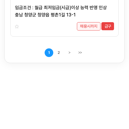
임금조건 : 월급 최저임금(시급)이상 능력 반영 인상
충남 청양군 청양읍 평촌1길 13-1
채용시까지
급구
1
2
>
>>
다음페이지