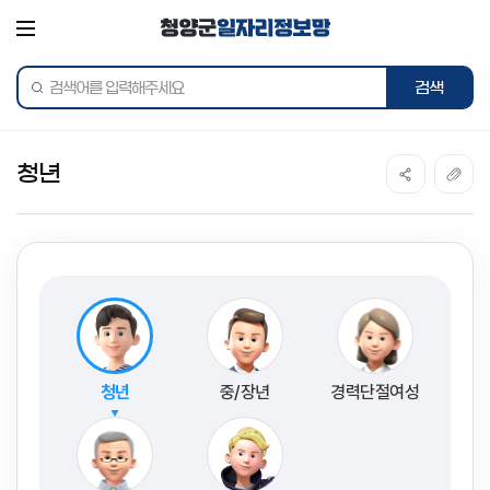
전체메뉴
통합검색
청년
청년
중/장년
경력단절여성