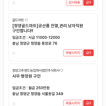
상시채용
급구
골드마트
[청양골드마트]공산품 진열,관리 남자직원
구인합니다!!
임금조건 : 시급 11000-12000
충남 청양군 청양읍 중앙로 76
채용시까지
급구
청양고추랜드농업회사법인주식회사
사무 행정원 구인
임금조건 : 월급 250만원
충남 청양군 청양읍 식물원길 349
채용시까지
급구