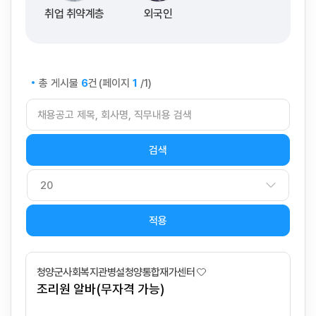
취업 취약계층
외국인
총 게시물
건
(페이지
/1)
6
1
적용
청양군사회복지관병설청양통합재가센터
조리원 알바(무자격 가능)