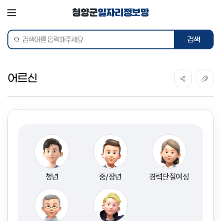
전체메뉴
통합검색
어르신
청년
중/장년
경력단절여성