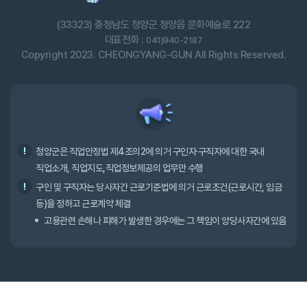
(33323) 충청남도 청양군 청양읍 문화예술로 222
대표전화 :
041)940-2187
Copyright 2023. CHEONGYANG-GUN All Rights Reserved.
청양군은 직업안정법 제4조의2에 의거 구인자·구직자에 대한 국내
직업소개, 직업지도,직업정보제공의 업무만 수행
구인 및 구직자는 당사자간 근로기준법에 의거 근로조건(근로시간, 임금
등)을 정하고 근로계약 체결
고용관련 손해나 피해가 발생한 경우에는 그 책임이 양당사자간에 있음