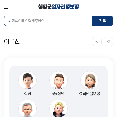
전체메뉴
통합검색
어르신
청년
중/장년
경력단절여성