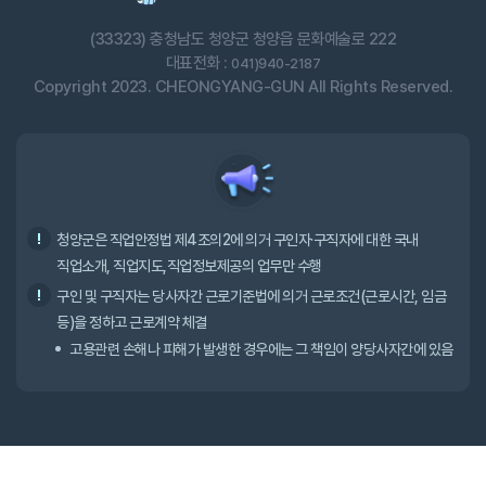
(33323) 충청남도 청양군 청양읍 문화예술로 222
대표전화 :
041)940-2187
Copyright 2023. CHEONGYANG-GUN All Rights Reserved.
청양군은 직업안정법 제4조의2에 의거 구인자·구직자에 대한 국내
직업소개, 직업지도,직업정보제공의 업무만 수행
구인 및 구직자는 당사자간 근로기준법에 의거 근로조건(근로시간, 임금
등)을 정하고 근로계약 체결
고용관련 손해나 피해가 발생한 경우에는 그 책임이 양당사자간에 있음