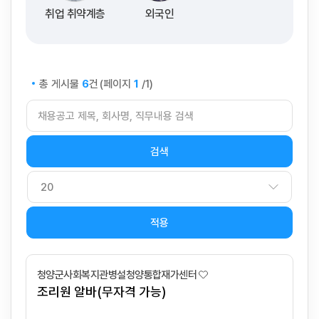
취업 취약계층
외국인
총 게시물
건
(페이지
/1)
6
1
적용
청양군사회복지관병설청양통합재가센터
조리원 알바(무자격 가능)